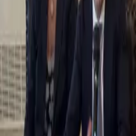
0
2
Palinsesto