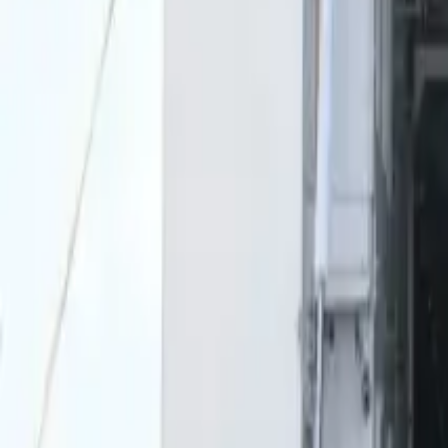
0
2
Palinsesto