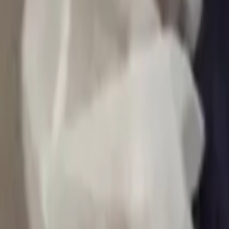
0
2
Palinsesto