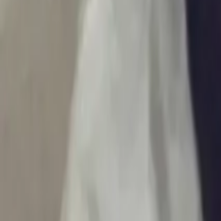
Ascolta Ora
0
1
Home