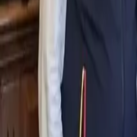
0
2
Palinsesto