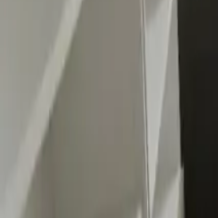
0
2
Palinsesto