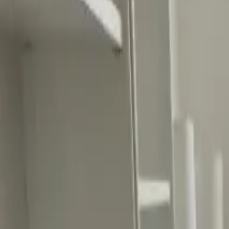
Ascolta Ora
0
1
Home