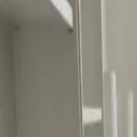
Ascolta Ora
0
1
Home