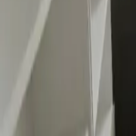
0
2
Palinsesto