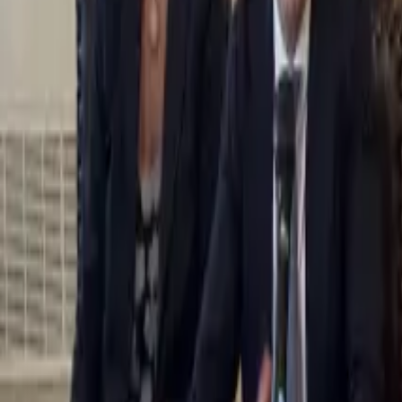
0
2
Palinsesto