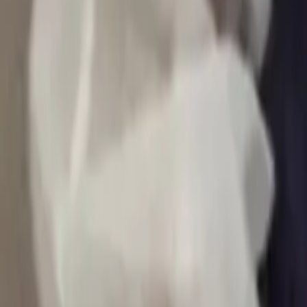
0
2
Palinsesto