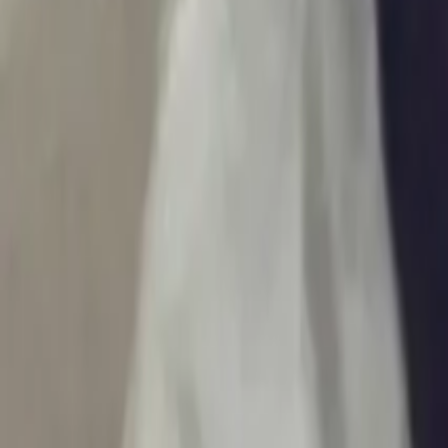
Ascolta Ora
0
1
Home