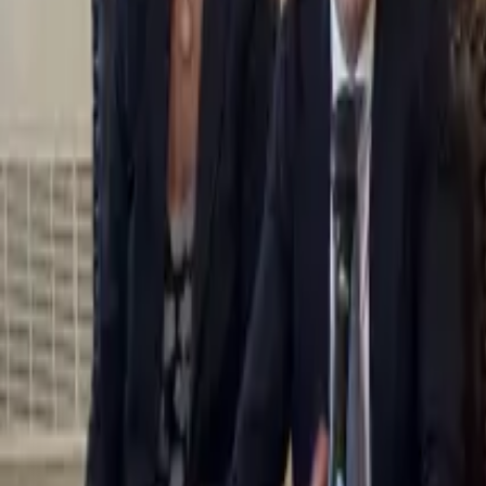
0
2
Palinsesto