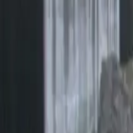
TV
Ascolta Ora
0
1
Home