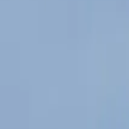
0
2
Palinsesto