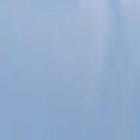
Ascolta Ora
0
1
Home