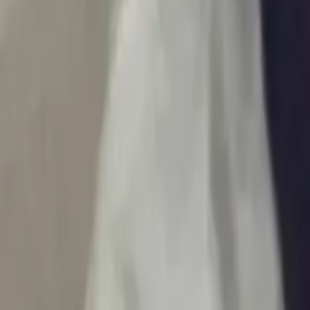
Ascolta Ora
0
1
Home