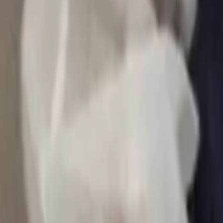
0
2
Palinsesto