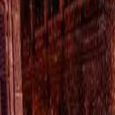
TV
Ascolta Ora
0
1
Home