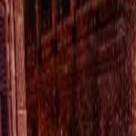
TV
Ascolta Ora
0
1
Home