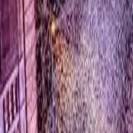
0
2
Palinsesto