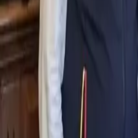
0
2
Palinsesto