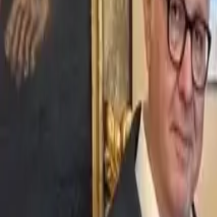
Ascolta Ora
0
1
Home