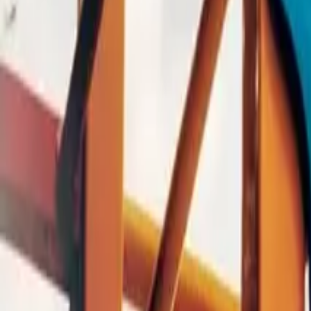
0
2
Palinsesto