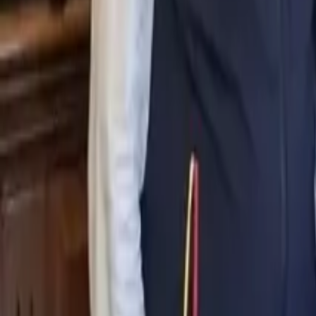
0
2
Palinsesto