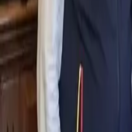
0
2
Palinsesto