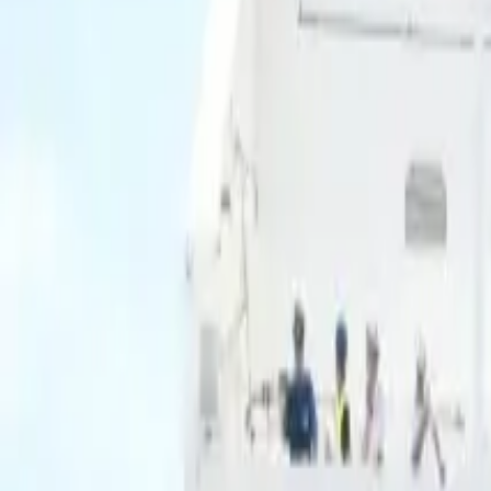
Ascolta Ora
0
1
Home