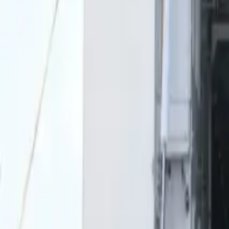
0
2
Palinsesto