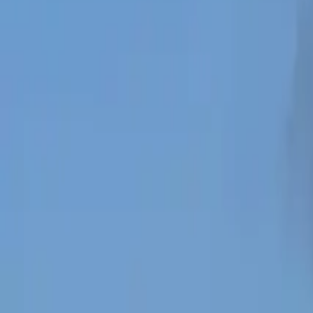
0
2
Palinsesto