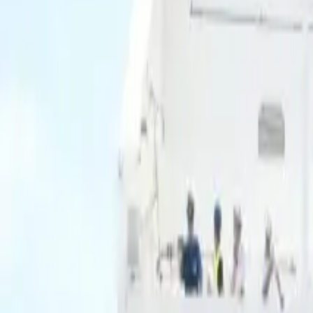
Ascolta Ora
0
1
Home