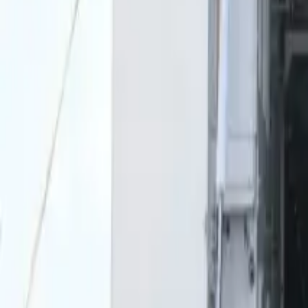
0
2
Palinsesto