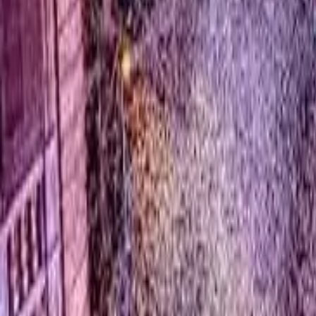
0
2
Palinsesto