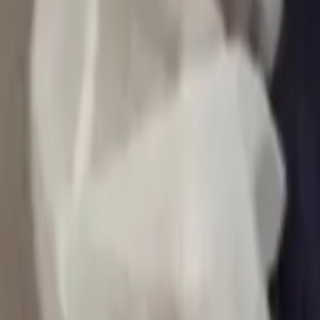
0
2
Palinsesto