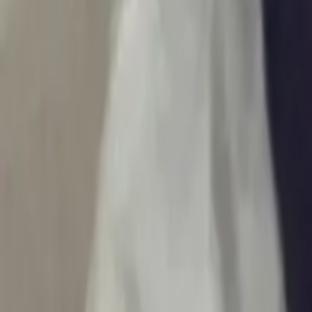
Ascolta Ora
0
1
Home