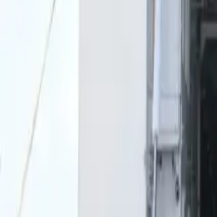
0
2
Palinsesto