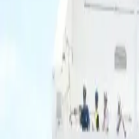
Ascolta Ora
0
1
Home