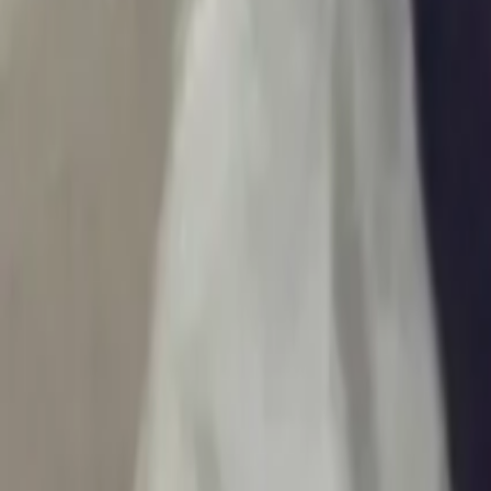
Ascolta Ora
0
1
Home