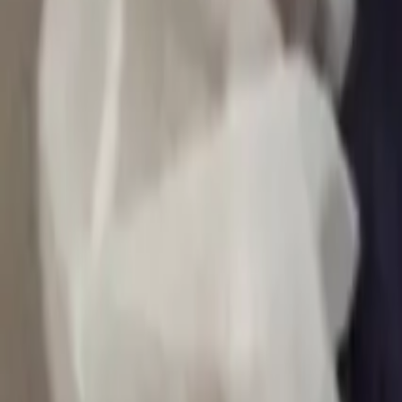
0
2
Palinsesto