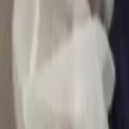
0
2
Palinsesto