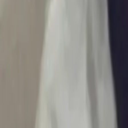
Ascolta Ora
0
1
Home