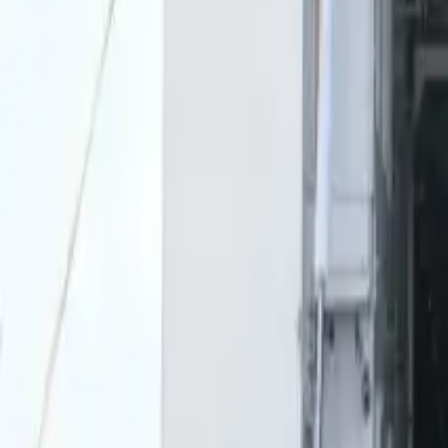
0
2
Palinsesto