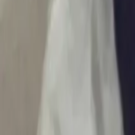
Ascolta Ora
0
1
Home