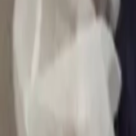
0
2
Palinsesto