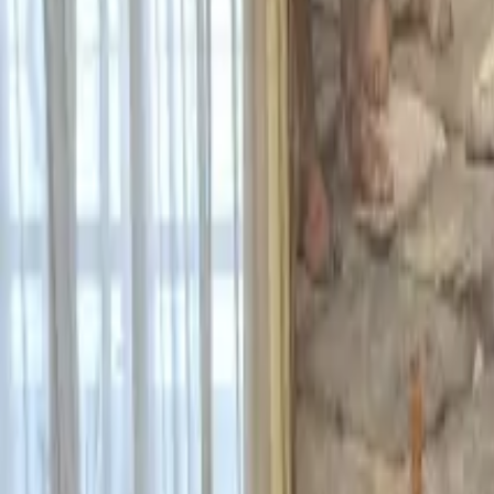
TV
Ascolta Ora
0
1
Home