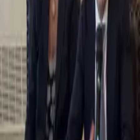
0
2
Palinsesto