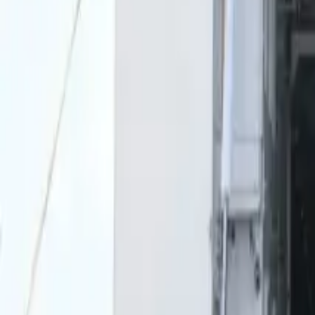
0
2
Palinsesto