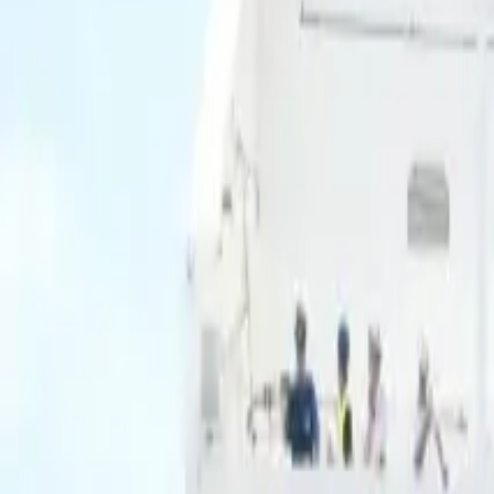
Ascolta Ora
0
1
Home