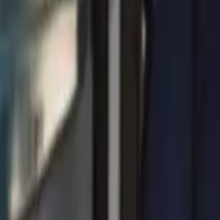
0
2
Palinsesto