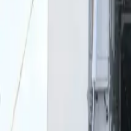
0
2
Palinsesto