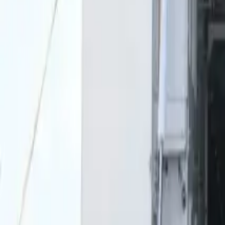
0
2
Palinsesto