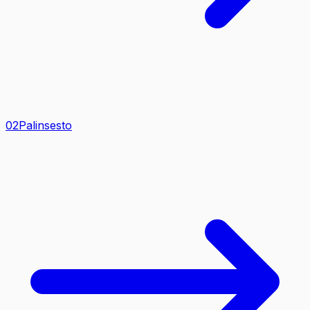
0
2
Palinsesto