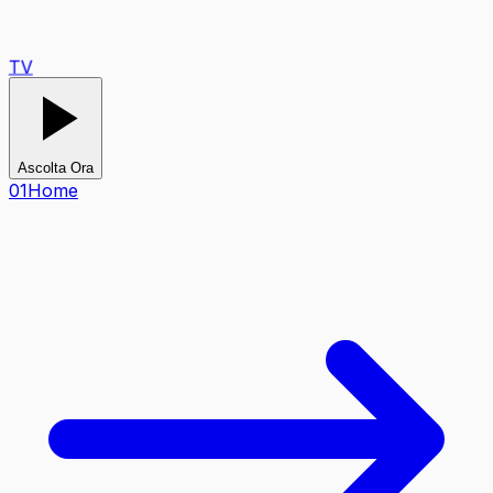
TV
Ascolta Ora
0
1
Home