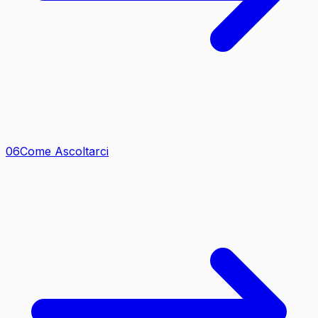
0
6
Come Ascoltarci