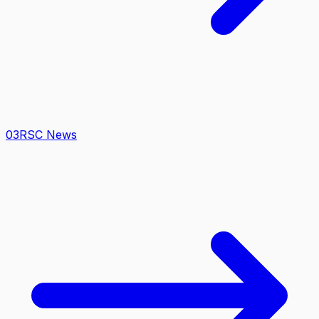
0
3
RSC News