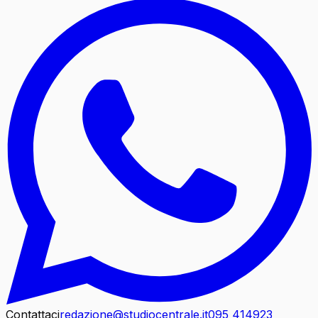
Contattaci
redazione@studiocentrale.it
095 414923