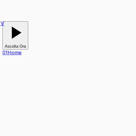
V
Ascolta Ora
0
1
Home