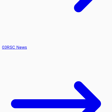
0
3
RSC News