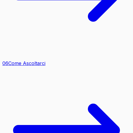
0
6
Come Ascoltarci