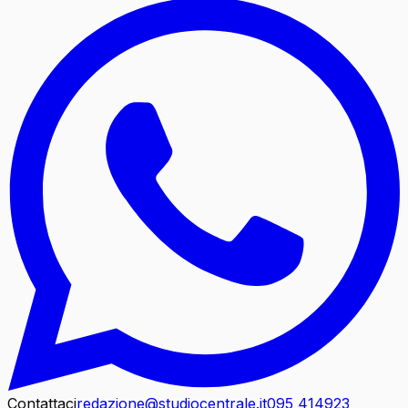
Contattaci
redazione@studiocentrale.it
095 414923