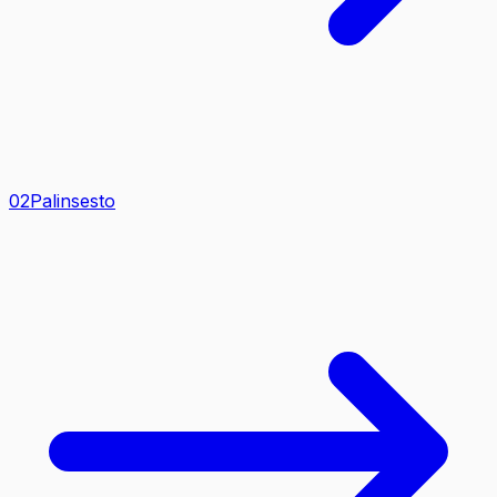
0
2
Palinsesto