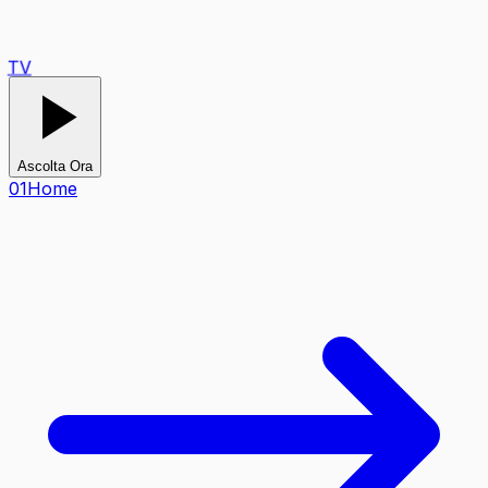
TV
Ascolta Ora
0
1
Home