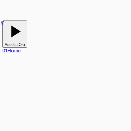
V
Ascolta Ora
0
1
Home