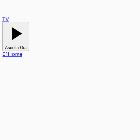
Ascolta Ora
0
1
Home