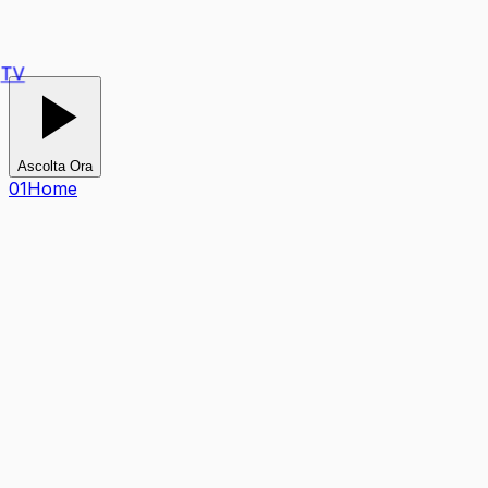
Ascolta Ora
0
1
Home