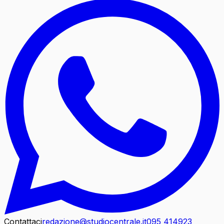
Contattaci
redazione@studiocentrale.it
095 414923