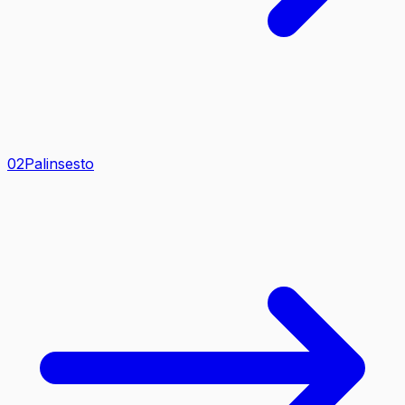
0
2
Palinsesto