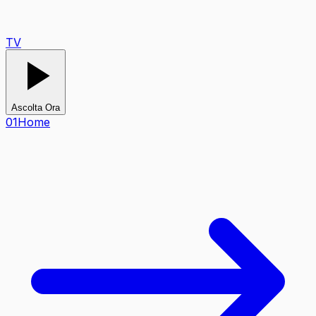
TV
Ascolta Ora
0
1
Home