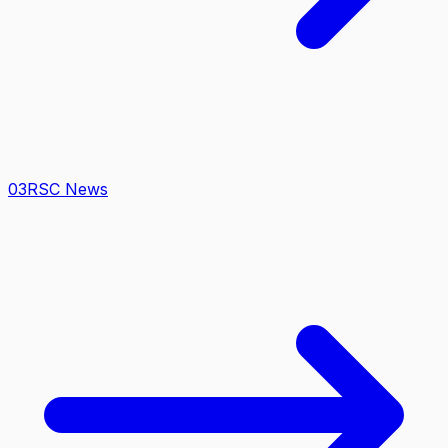
0
3
RSC News