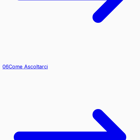
0
6
Come Ascoltarci