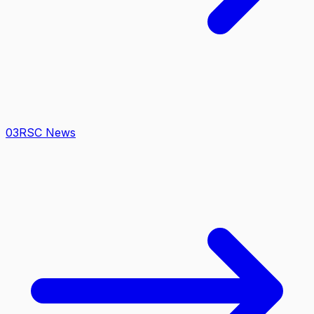
0
3
RSC News