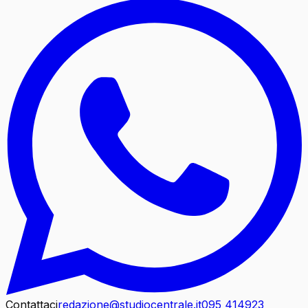
Contattaci
redazione@studiocentrale.it
095 414923