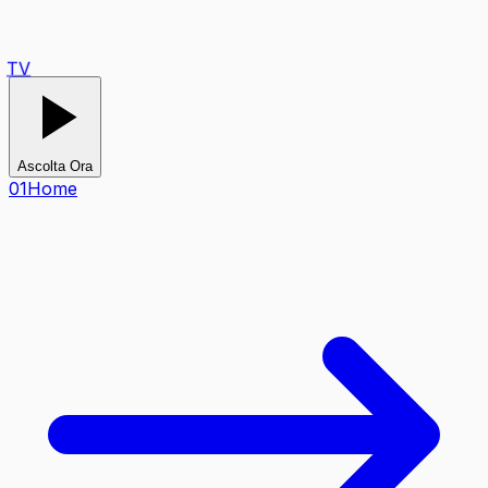
TV
Ascolta Ora
0
1
Home