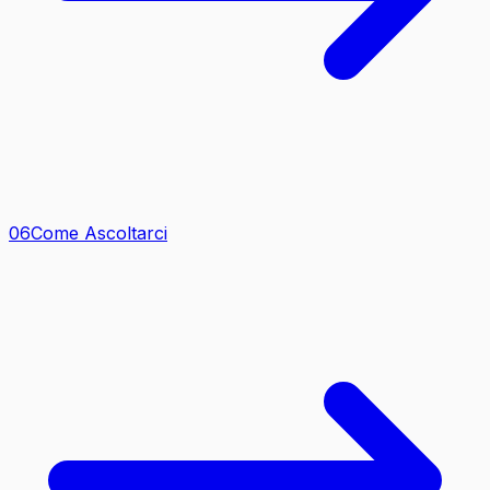
0
6
Come Ascoltarci