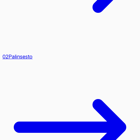
0
2
Palinsesto