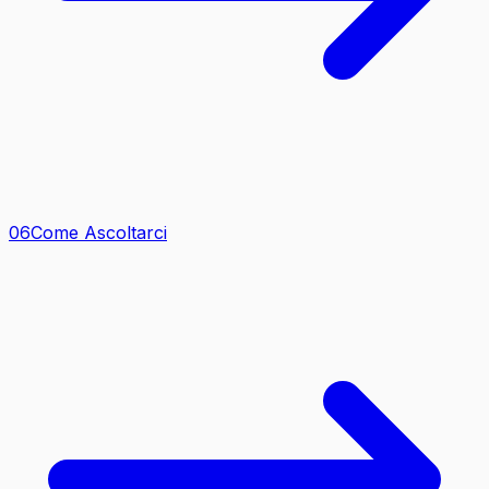
0
6
Come Ascoltarci