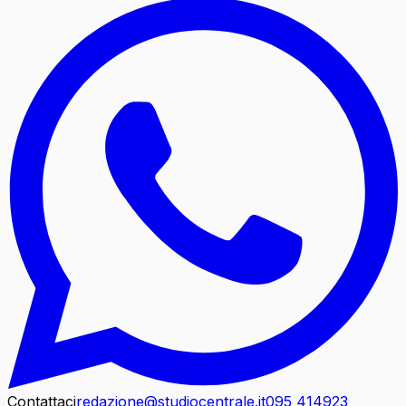
Contattaci
redazione@studiocentrale.it
095 414923