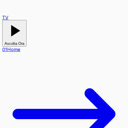
TV
Ascolta Ora
0
1
Home