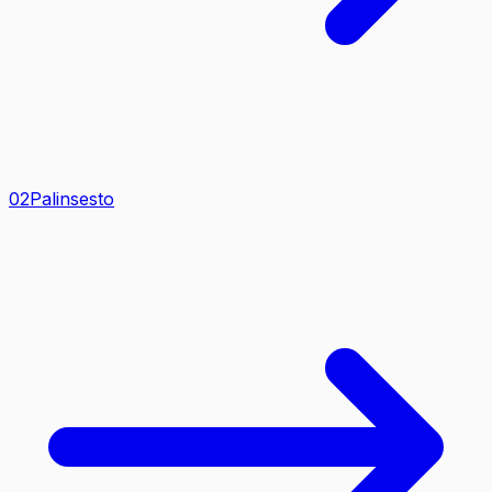
0
2
Palinsesto