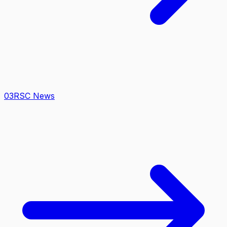
0
3
RSC News