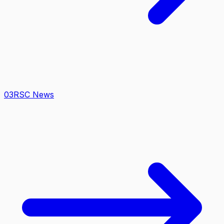
0
3
RSC News