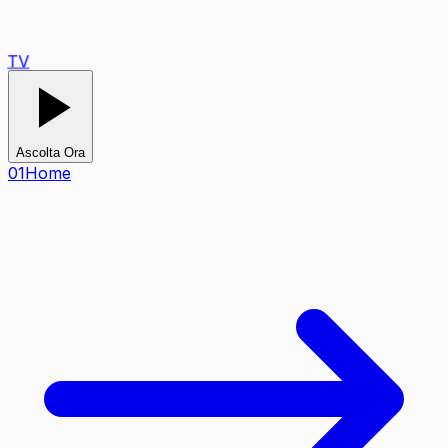
TV
Ascolta Ora
0
1
Home