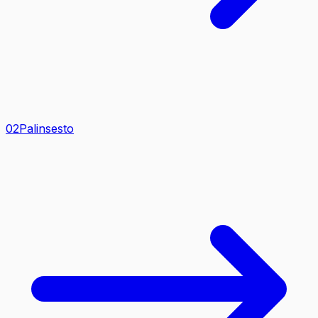
0
2
Palinsesto