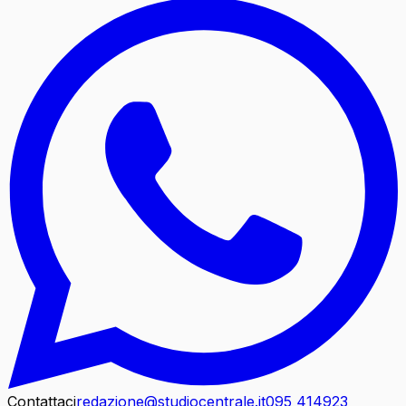
Contattaci
redazione@studiocentrale.it
095 414923