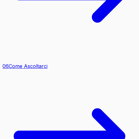
0
6
Come Ascoltarci