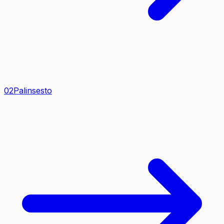
0
2
Palinsesto