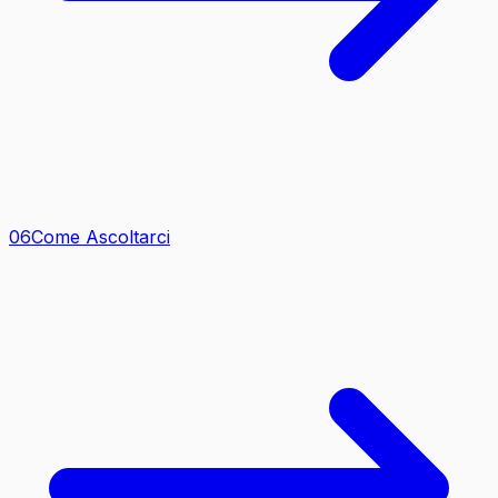
0
6
Come Ascoltarci