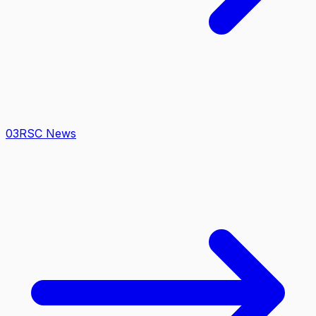
0
3
RSC News