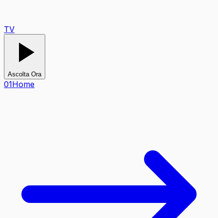
TV
Ascolta Ora
0
1
Home