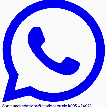
Contattaci
redazione@studiocentrale.it
095 414923