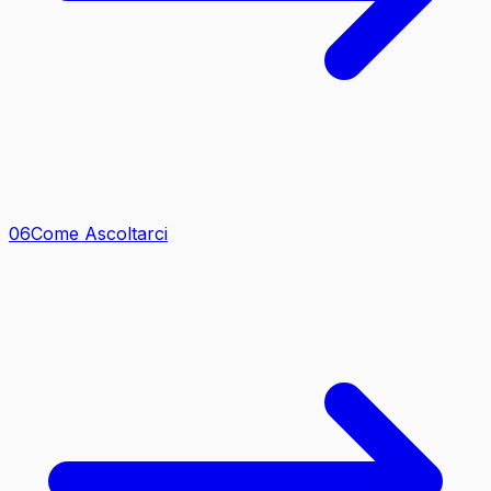
0
6
Come Ascoltarci