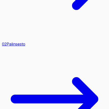
0
2
Palinsesto