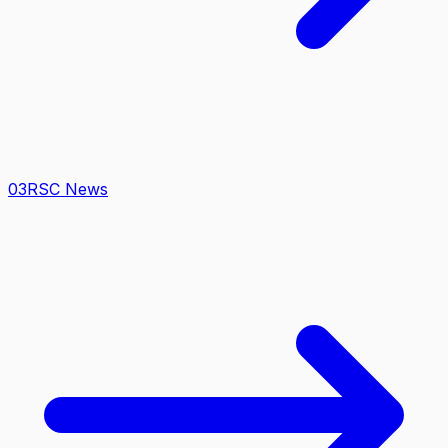
0
3
RSC News