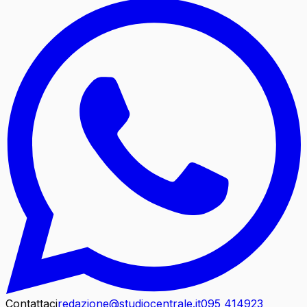
Contattaci
redazione@studiocentrale.it
095 414923