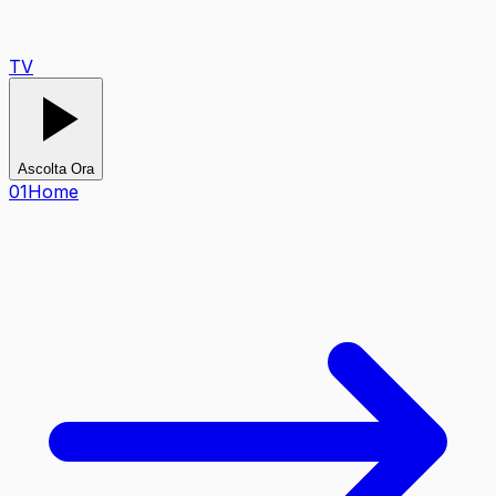
TV
Ascolta Ora
0
1
Home