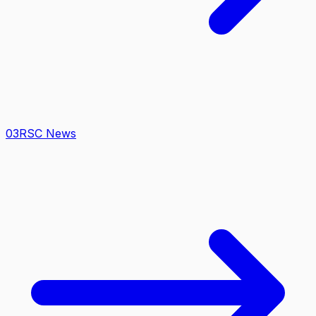
0
3
RSC News