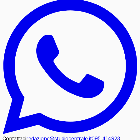
Contattaci
redazione@studiocentrale.it
095 414923