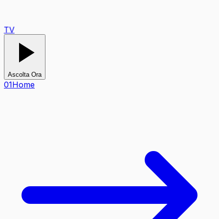
TV
Ascolta Ora
0
1
Home