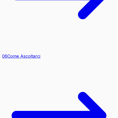
0
6
Come Ascoltarci