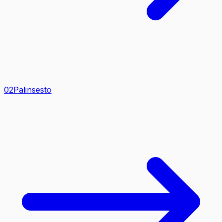
0
2
Palinsesto