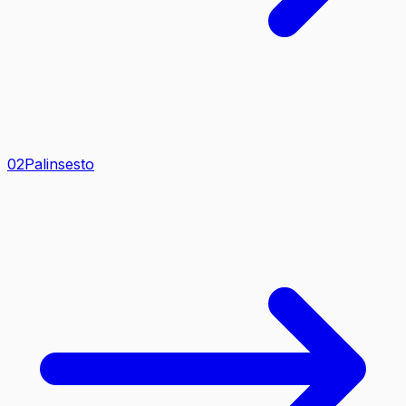
0
2
Palinsesto