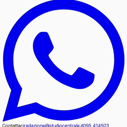
Contattaci
redazione@studiocentrale.it
095 414923