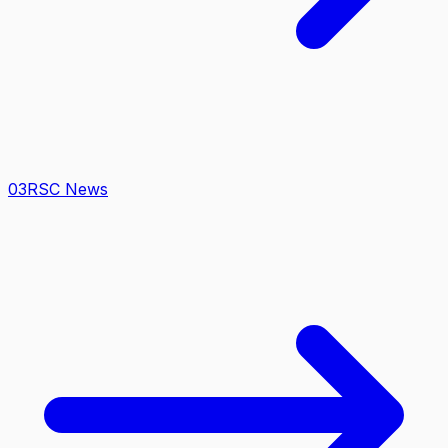
0
3
RSC News