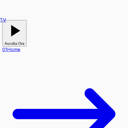
TV
Ascolta Ora
0
1
Home