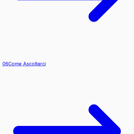
0
6
Come Ascoltarci