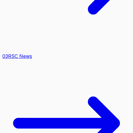
0
3
RSC News