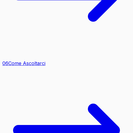
0
6
Come Ascoltarci