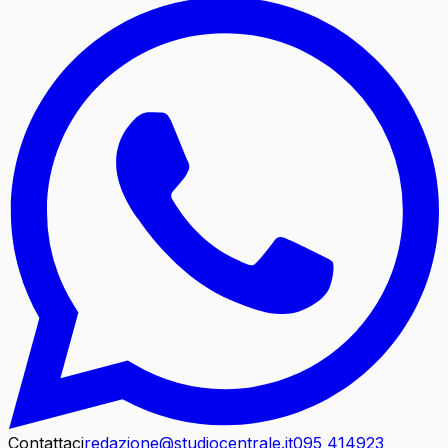
Contattaci
redazione@studiocentrale.it
095 414923