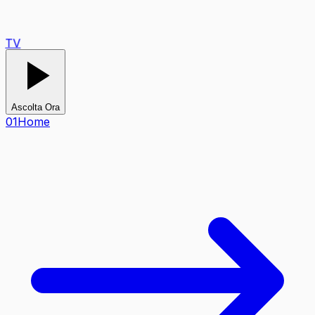
TV
Ascolta Ora
0
1
Home