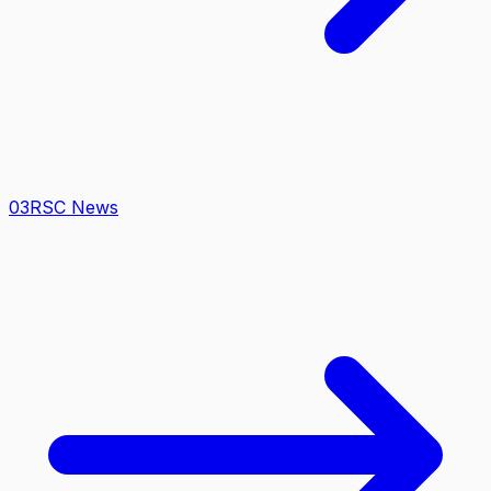
0
3
RSC News