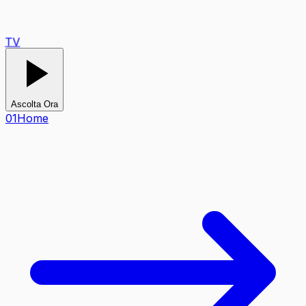
TV
Ascolta Ora
0
1
Home