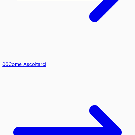
0
6
Come Ascoltarci