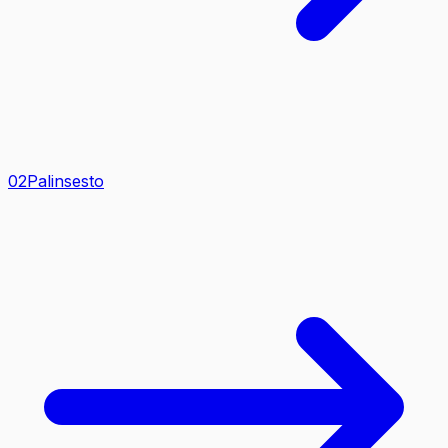
0
2
Palinsesto