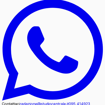
Contattaci
redazione@studiocentrale.it
095 414923