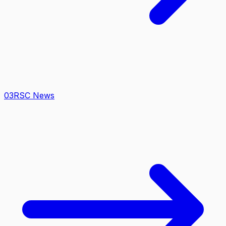
0
3
RSC News