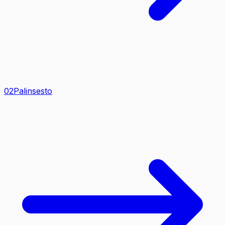
0
2
Palinsesto