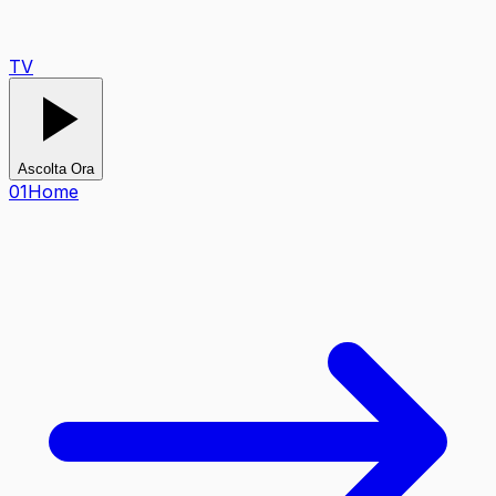
TV
Ascolta Ora
0
1
Home