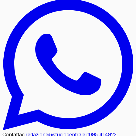
Contattaci
redazione@studiocentrale.it
095 414923