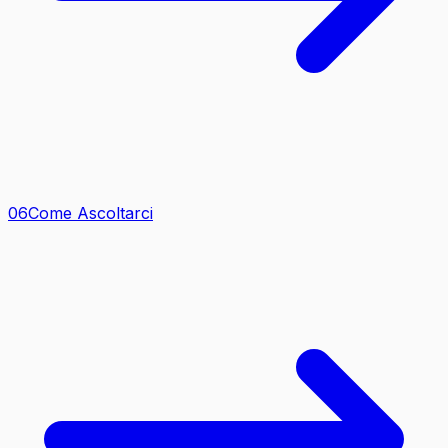
0
6
Come Ascoltarci